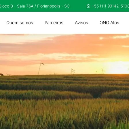
loco B - Sala 76A / Florianópolis - SC
+55 (11) 99142-510
Quem somos
Parceiros
Avisos
ONG Atos