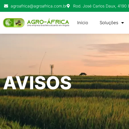
agroafrica@agroafrica.com.br
Rod. José Carlos Daux, 4190 B
Início
Soluções
AVISOS