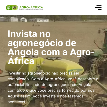
Quem s
Invista no
agronegócio de
Angola com a Agro-
África
Investir no agronegócio não precisa ser
complicado. Com a Agro-África, você descobre o
potencial ilimitado do agronegócio em Angola
com tudo o que você precisa fornecido por nós!
Aqui é assim: você investe e nós fazemos
acontecer.