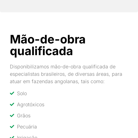
Mão-de-obra
qualificada
Disponibilizamos mão-de-obra qualificada de
especialistas brasileiros, de diversas áreas, para
atuar em fazendas angolanas, tais como:
Solo
Agrotóxicos
Grãos
Pecuária
Irrigação